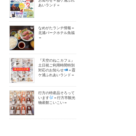
お知らせ＝霞ケ浦ふれ
あいランド＝
なめがたランチ情報＝
北浦パークホテル魚福
＝
『天空のねこカフェ』
土日祝ご利用時間特別
対応のお知らせ
＝霞
ケ浦ふれあいランド＝
行方の特産品そろって
います
＝行方市観光
物産館こいこい＝