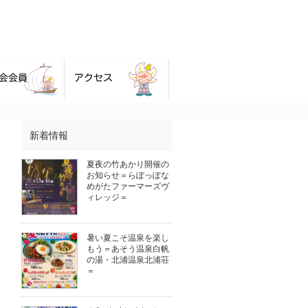
新着情報
夏夜の竹あかり開催の
お知らせ＝らぽっぽな
めがたファーマーズヴ
ィレッジ＝
暑い夏こそ温泉を楽し
もう＝あそう温泉白帆
の湯・北浦温泉北浦荘
＝