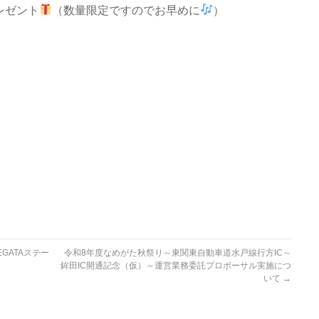
レゼント
（数量限定ですのでお早めに
）
GATAステー
令和8年度なめがた秋祭り～東関東自動車道水戸線行方IC～
鉾田IC開通記念（仮）～運営業務委託プロポーサル実施につ
いて
→