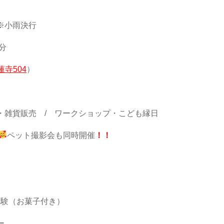
※小雨決行
分
寺504
）
ク・雑貨販売 / ワークショップ・こども縁日
ペット撮影会も同時開催
！！
道体験（お菓子付き）
ー