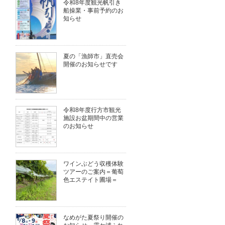
令和8年度観光帆引き
船操業・事前予約のお
知らせ
夏の「漁師市」直売会
開催のお知らせです
令和8年度行方市観光
施設お盆期間中の営業
のお知らせ
ワインぶどう収穫体験
ツアーのご案内＝葡萄
色エステイト圃場＝
なめがた夏祭り開催の