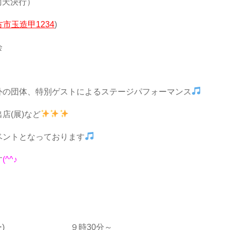
雨天決行）
方市玉造甲1234
)
会
外の団体、特別ゲストによるステージパフォーマンス
店(展)など
ベントとなっております
す
(^^♪
レモニー) ９時30分～