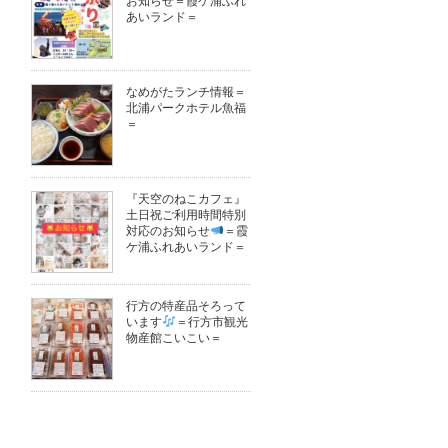
お知らせ＝霞ケ浦ふれ
あいランド＝
なめがたランチ情報＝
北浦パークホテル魚福
＝
『天空のねこカフェ』
土日祝ご利用時間特別
対応のお知らせ
＝霞
ケ浦ふれあいランド＝
行方の特産品そろって
います
＝行方市観光
物産館こいこい＝