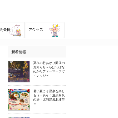
新着情報
夏夜の竹あかり開催の
お知らせ＝らぽっぽな
めがたファーマーズヴ
ィレッジ＝
暑い夏こそ温泉を楽し
もう＝あそう温泉白帆
の湯・北浦温泉北浦荘
＝