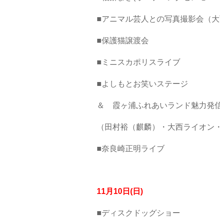
■アニマル芸人との写真撮影会（大
■保護猫譲渡会 1
■ミニスカポリスラ
■よしもとお笑いステ
＆ 霞ヶ浦ふれあいランド魅力発
（田村裕（麒麟）・大西ライオン
■奈良崎正明ライ
11月10日(日)
■ディスクドッグショ