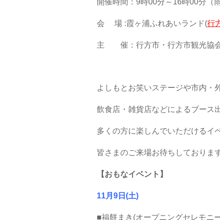
開催時間：9時00分～16時00分（
会 場 :
霞ヶ浦ふれあいランド(
行
主 催：行方市・行方市観光協
よしもとお笑いステージや市内・
飲食店・雑貨店などによるブース出
多くの方に楽しんでいただけるイ
皆さまのご来場お待ちしておりま
【おもなイベント】
11月9日(土)
■福餅まき(オープニングセ