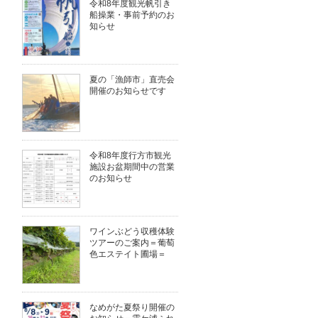
令和8年度観光帆引き
船操業・事前予約のお
知らせ
夏の「漁師市」直売会
開催のお知らせです
令和8年度行方市観光
施設お盆期間中の営業
のお知らせ
ワインぶどう収穫体験
ツアーのご案内＝葡萄
色エステイト圃場＝
なめがた夏祭り開催の