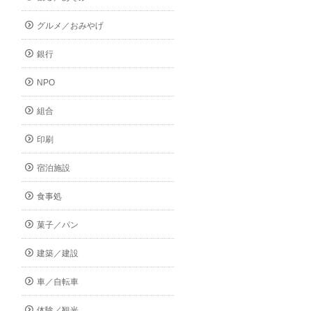
グルメ／おみやげ
銀行
NPO
組合
印刷
宿泊施設
食事処
菓子／パン
建築／建設
車／自転車
体験／観光