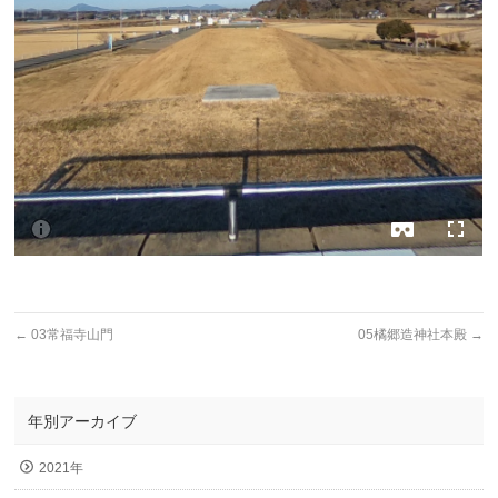
←
03常福寺山門
05橘郷造神社本殿
→
年別アーカイブ
2021年