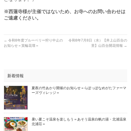
※西蓮寺様が主催ではないため、お寺へのお問い合わせは
ご遠慮ください。
←
令和8年度ブルーベリー狩り中止の
令和8年7月8日（水）【井上山百合の
お知らせ＝箕輪花壇＝
里】山百合開花情報
→
新着情報
夏夜の竹あかり開催のお知らせ＝らぽっぽなめがたファーマ
ーズヴィレッジ＝
暑い夏こそ温泉を楽しもう＝あそう温泉白帆の湯・北浦温泉
北浦荘＝