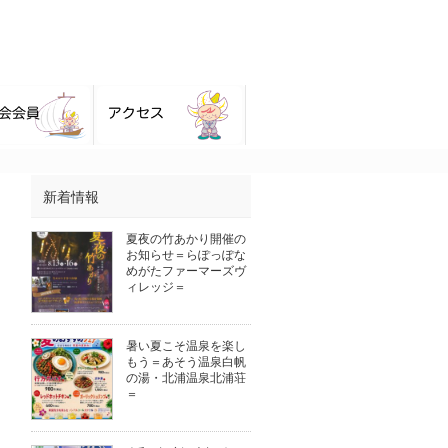
新着情報
夏夜の竹あかり開催の
お知らせ＝らぽっぽな
めがたファーマーズヴ
ィレッジ＝
暑い夏こそ温泉を楽し
もう＝あそう温泉白帆
の湯・北浦温泉北浦荘
＝