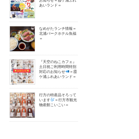
お知らせ＝霞ケ浦ふれ
あいランド＝
なめがたランチ情報＝
北浦パークホテル魚福
＝
『天空のねこカフェ』
土日祝ご利用時間特別
対応のお知らせ
＝霞
ケ浦ふれあいランド＝
行方の特産品そろって
います
＝行方市観光
物産館こいこい＝