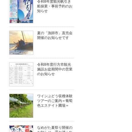
令和8年度観光帆引き
船操業・事前予約のお
知らせ
夏の「漁師市」直売会
開催のお知らせです
令和8年度行方市観光
施設お盆期間中の営業
のお知らせ
ワインぶどう収穫体験
ツアーのご案内＝葡萄
色エステイト圃場＝
なめがた夏祭り開催の