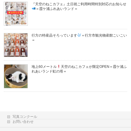
『天空のねこカフェ』土日祝ご利用時間特別対応のお知らせ
＝霞ケ浦ふれあいランド＝
行方の特産品そろっています
＝行方市観光物産館こいこい
＝
地上60メートル
天空のねこカフェが限定OPEN＝霞ケ浦ふ
れあいランド虹の塔＝
写真コンクール
お問い合わせ