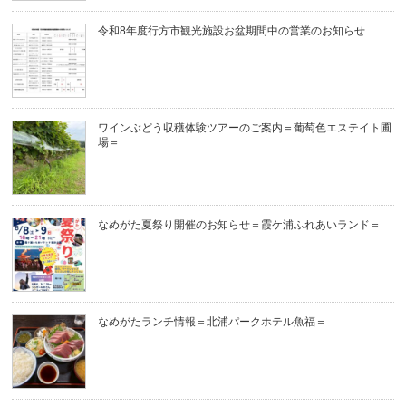
令和8年度行方市観光施設お盆期間中の営業のお知らせ
ワインぶどう収穫体験ツアーのご案内＝葡萄色エステイト圃
場＝
なめがた夏祭り開催のお知らせ＝霞ケ浦ふれあいランド＝
なめがたランチ情報＝北浦パークホテル魚福＝