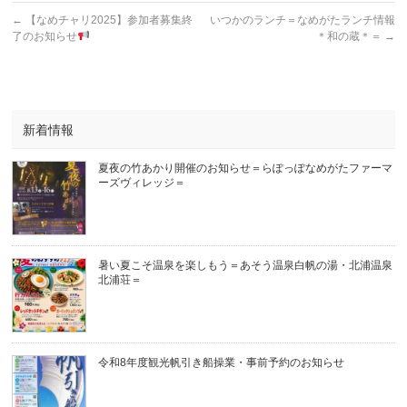
←
【なめチャリ2025】参加者募集終
いつかのランチ＝なめがたランチ情報
了のお知らせ
＊和の蔵＊＝
→
新着情報
夏夜の竹あかり開催のお知らせ＝らぽっぽなめがたファーマ
ーズヴィレッジ＝
暑い夏こそ温泉を楽しもう＝あそう温泉白帆の湯・北浦温泉
北浦荘＝
令和8年度観光帆引き船操業・事前予約のお知らせ