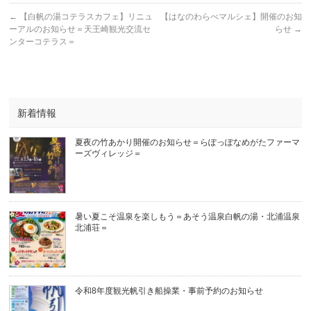
←
【白帆の湯コテラスカフェ】リニュ
【はなのわらべマルシェ】開催のお知
ーアルのお知らせ＝天王崎観光交流セ
らせ
→
ンターコテラス＝
新着情報
夏夜の竹あかり開催のお知らせ＝らぽっぽなめがたファーマ
ーズヴィレッジ＝
暑い夏こそ温泉を楽しもう＝あそう温泉白帆の湯・北浦温泉
北浦荘＝
令和8年度観光帆引き船操業・事前予約のお知らせ