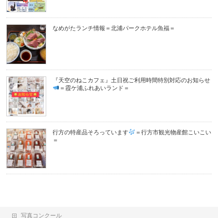
なめがたランチ情報＝北浦パークホテル魚福＝
『天空のねこカフェ』土日祝ご利用時間特別対応のお知らせ
＝霞ケ浦ふれあいランド＝
行方の特産品そろっています
＝行方市観光物産館こいこい
＝
写真コンクール