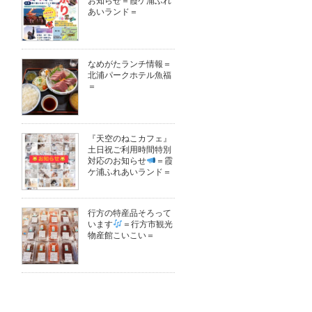
お知らせ＝霞ケ浦ふれ
あいランド＝
なめがたランチ情報＝
北浦パークホテル魚福
＝
『天空のねこカフェ』
土日祝ご利用時間特別
対応のお知らせ
＝霞
ケ浦ふれあいランド＝
行方の特産品そろって
います
＝行方市観光
物産館こいこい＝