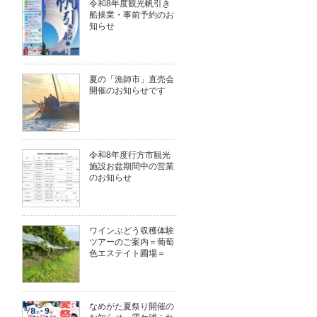
令和8年度観光帆引き
船操業・事前予約のお
知らせ
夏の「漁師市」直売会
開催のお知らせです
令和8年度行方市観光
施設お盆期間中の営業
のお知らせ
ワインぶどう収穫体験
ツアーのご案内＝葡萄
色エステイト圃場＝
なめがた夏祭り開催の