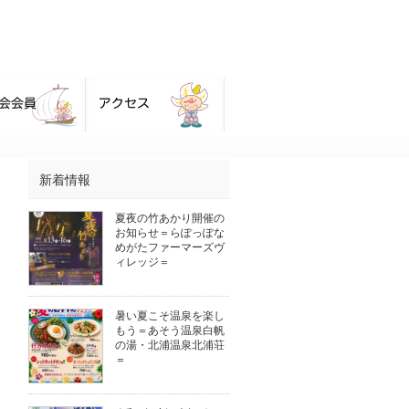
新着情報
夏夜の竹あかり開催の
お知らせ＝らぽっぽな
めがたファーマーズヴ
ィレッジ＝
暑い夏こそ温泉を楽し
もう＝あそう温泉白帆
の湯・北浦温泉北浦荘
＝