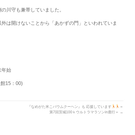
側の川守も兼帯していました。
以外は開けないことから「あかずの門」といわれていま
末年始
館15：00)
『なめがた米こバウムクーヘン』も 応援しています
＝
第7回茨城100ｋウルトラマラソンin鹿行＝
→