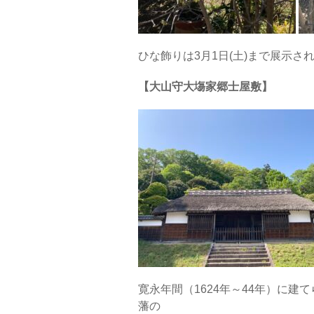
ひな飾りは3月1日(土)まで展示
【大山守大塲家郷士屋敷】
寛永年間（1624年～44年）に
藩の