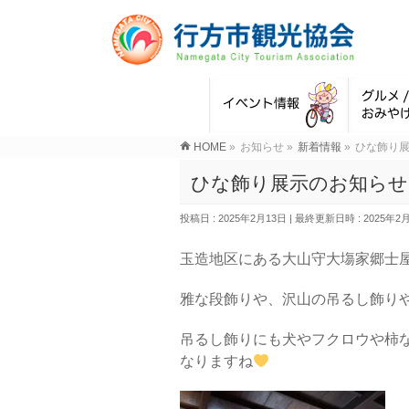
HOME
»
お知らせ
»
新着情報
»
ひな飾り
ひな飾り展示のお知らせ
投稿日 : 2025年2月13日
最終更新日時 : 2025年2
玉造地区にある大山守大塲家郷士
雅な段飾りや、沢山の吊るし飾り
吊るし飾りにも犬やフクロウや柿
なりますね