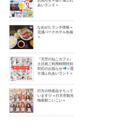
お知らせ＝霞ケ浦ふれ
あいランド＝
なめがたランチ情報＝
北浦パークホテル魚福
＝
『天空のねこカフェ』
土日祝ご利用時間特別
対応のお知らせ
＝霞
ケ浦ふれあいランド＝
行方の特産品そろって
います
＝行方市観光
物産館こいこい＝