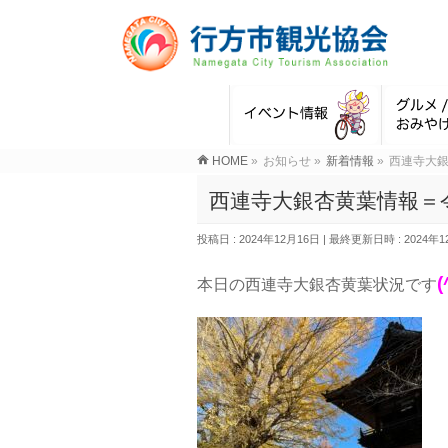
HOME
»
お知らせ
»
新着情報
»
西連寺大銀
西連寺大銀杏黄葉情報＝令
投稿日 : 2024年12月16日
最終更新日時 : 2024年1
(
本日の西連寺大銀杏黄葉状況です