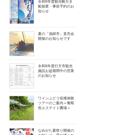
令和8年度観光帆引き
船操業・事前予約のお
知らせ
夏の「漁師市」直売会
開催のお知らせです
令和8年度行方市観光
施設お盆期間中の営業
のお知らせ
ワインぶどう収穫体験
ツアーのご案内＝葡萄
色エステイト圃場＝
なめがた夏祭り開催の