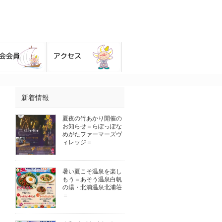
新着情報
夏夜の竹あかり開催の
お知らせ＝らぽっぽな
めがたファーマーズヴ
ィレッジ＝
暑い夏こそ温泉を楽し
もう＝あそう温泉白帆
の湯・北浦温泉北浦荘
＝