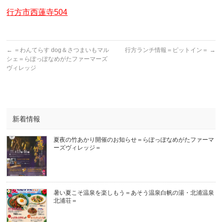
行方市西蓮寺504
←
＝わんてらす dog＆さつまいもマル
行方ランチ情報＝ピットイン＝
→
シェ＝らぽっぽなめがたファーマーズ
ヴィレッジ
新着情報
夏夜の竹あかり開催のお知らせ＝らぽっぽなめがたファーマ
ーズヴィレッジ＝
暑い夏こそ温泉を楽しもう＝あそう温泉白帆の湯・北浦温泉
北浦荘＝