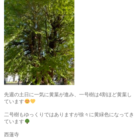
先週の土日に一気に黄葉が進み、一号樹は4割ほど黄葉し
ています
二号樹もゆっくりではありますが徐々に黄緑色になってき
ています
西蓮寺