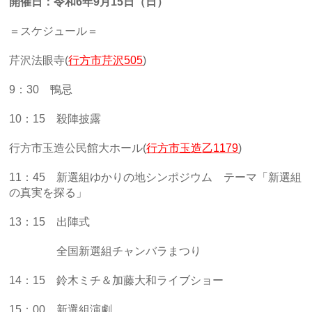
開催日：令和6年9月15日（日）
＝スケジュール＝
芹沢法眼寺(
行方市芹沢505
)
9：30 鴨忌
10：15 殺陣披露
行方市玉造公民館大ホール(
行方市玉造乙1179
)
11：45 新選組ゆかりの地シンポジウム テーマ「新選組
の真実を探る」
13：15 出陣式
全国新選組チャンバラまつり
14：15 鈴木ミチ＆加藤大和ライブショー
15：00 新選組演劇