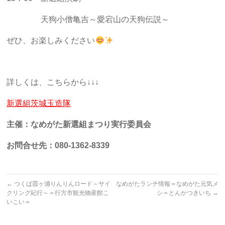
天狗小僧亀吉
～愛宕山の天狗伝説～
ぜひ、お楽しみください
詳しくは、こちらから↓↓↓
新選組茨城玉造隊
主催：なめがた新選組まつり実行委員会
お問合せ先：080-1362-8339
←
つくば霞ヶ浦りんりんロード～サイ
なめがたランチ情報＝なめがた元気メ
クリング紀行～＝行方市観光物産館こ
シ＝とんかつきいち
→
いこい＝