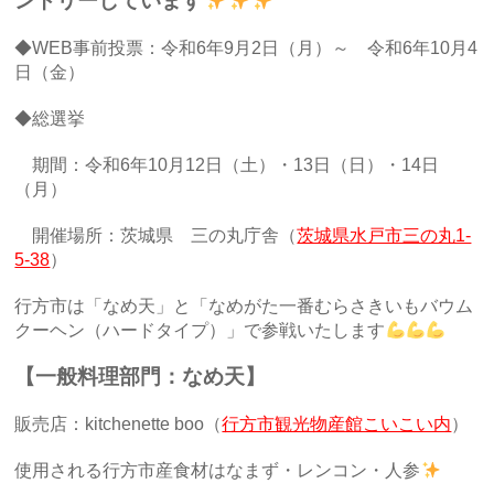
ントリーしています
◆WEB事前投票：令和6年9月2日（月）～ 令和6年10月4
日（金）
◆総選挙
期間：令和6年10月12日（土）・13日（日）・14日
（月）
開催場所：茨城県 三の丸庁舎（
茨城県水戸市三の丸1-
5-38
）
行方市は「なめ天」と「なめがた一番むらさきいもバウム
クーヘン（ハードタイプ）」で参戦いたします
【一般料理部門：なめ天】
販売店：kitchenette boo（
行方市観光物産館こいこい内
）
使用される行方市産食材はなまず・レンコン・人参