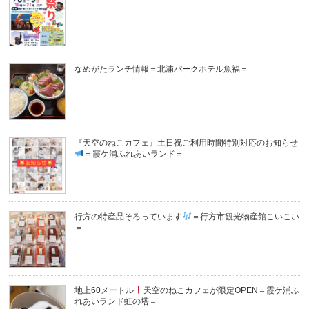
なめがたランチ情報＝北浦パークホテル魚福＝
『天空のねこカフェ』土日祝ご利用時間特別対応のお知らせ
＝霞ケ浦ふれあいランド＝
行方の特産品そろっています
＝行方市観光物産館こいこい
＝
地上60メートル
天空のねこカフェが限定OPEN＝霞ケ浦ふ
れあいランド虹の塔＝