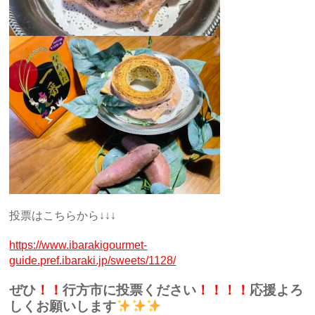
投票はこちらから↓↓↓
https://www.ibarakigourmet-
guide.pref.ibaraki.jp/sweets/1128/
ぜひ
！！
行方市に投票ください
！！！！
応援よろ
しくお願いします