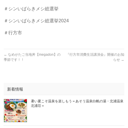
＃シンいばらきメシ総選挙
＃シンいばらきメシ総選挙2024
＃行方市
←
なめがたご当地丼【megadon】の
『行方市消費生活講演会』開催のお知
季節です！！
らせ
→
新着情報
暑い夏こそ温泉を楽しもう＝あそう温泉白帆の湯・北浦温泉
北浦荘＝