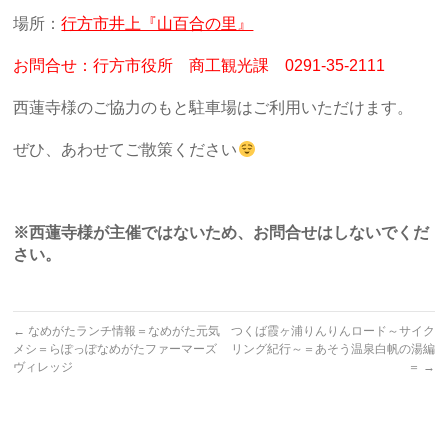
場所：
行方市井上『山百合の里』
お問合せ：行方市役所 商工観光課 0291-35-2111
西蓮寺様のご協力のもと駐車場はご利用いただけます。
ぜひ、あわせてご散策ください
※西蓮寺様が主催ではないため、お問合せはしないでくだ
さい。
←
なめがたランチ情報＝なめがた元気
つくば霞ヶ浦りんりんロード～サイク
メシ＝らぽっぽなめがたファーマーズ
リング紀行～＝あそう温泉白帆の湯編
ヴィレッジ
＝
→