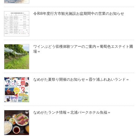
令和8年度行方市観光施設お盆期間中の営業のお知らせ
ワインぶどう収穫体験ツアーのご案内＝葡萄色エステイト圃
場＝
なめがた夏祭り開催のお知らせ＝霞ケ浦ふれあいランド＝
なめがたランチ情報＝北浦パークホテル魚福＝