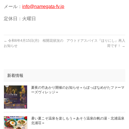
メール：
info@namegata-fv.jp
定休日：火曜日
←
令和6年4月15日(月) 桜開花状況の
アウトドアスパイス『ほりにし』再入
お知らせ
荷です！
→
新着情報
夏夜の竹あかり開催のお知らせ＝らぽっぽなめがたファーマ
ーズヴィレッジ＝
暑い夏こそ温泉を楽しもう＝あそう温泉白帆の湯・北浦温泉
北浦荘＝