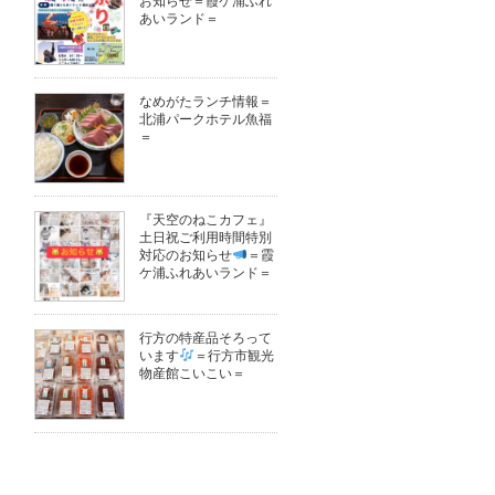
お知らせ＝霞ケ浦ふれ
あいランド＝
なめがたランチ情報＝
北浦パークホテル魚福
＝
『天空のねこカフェ』
土日祝ご利用時間特別
対応のお知らせ
＝霞
ケ浦ふれあいランド＝
行方の特産品そろって
います
＝行方市観光
物産館こいこい＝