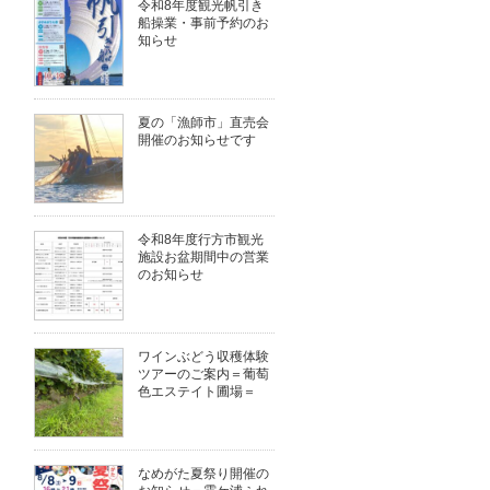
令和8年度観光帆引き
船操業・事前予約のお
知らせ
夏の「漁師市」直売会
開催のお知らせです
令和8年度行方市観光
施設お盆期間中の営業
のお知らせ
ワインぶどう収穫体験
ツアーのご案内＝葡萄
色エステイト圃場＝
なめがた夏祭り開催の