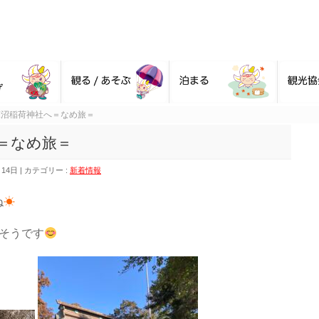
蘇沼稲荷神社へ＝なめ旅＝
＝なめ旅＝
月14日
カテゴリー :
新着情報
ね
☀
そうです