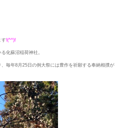
ます
!(^^)!
いる化蘇沼稲荷神社。
、毎年8月25日の例大祭には豊作を祈願する奉納相撲が