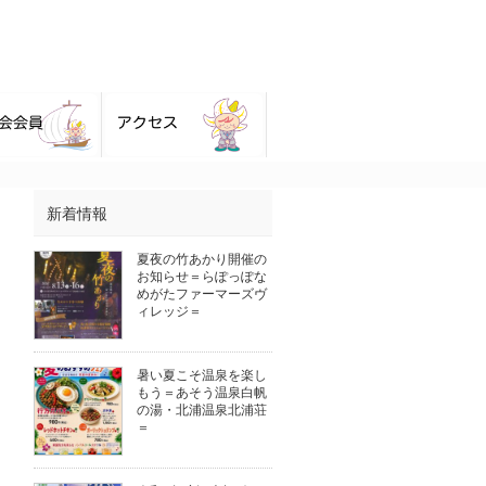
新着情報
夏夜の竹あかり開催の
お知らせ＝らぽっぽな
めがたファーマーズヴ
ィレッジ＝
暑い夏こそ温泉を楽し
もう＝あそう温泉白帆
の湯・北浦温泉北浦荘
＝