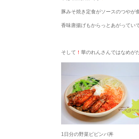
豚みそ焼き定食がソースのつやが
香味唐揚げもからっとあがってい
そして
！
華のれんさんではなめがた
1日分の野菜ビビンバ丼