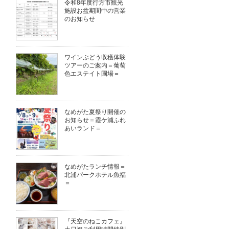
令和8年度行方市観光
施設お盆期間中の営業
のお知らせ
ワインぶどう収穫体験
ツアーのご案内＝葡萄
色エステイト圃場＝
なめがた夏祭り開催の
お知らせ＝霞ケ浦ふれ
あいランド＝
なめがたランチ情報＝
北浦パークホテル魚福
＝
『天空のねこカフェ』