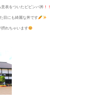
る意表をついたビビンバ丼
！！
見た目にも綺麗な丼です
が摂れちゃいます