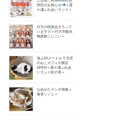
土日祝ご利用時間特別
対応のお知らせ
＝霞
ケ浦ふれあいランド＝
行方の特産品そろって
います
＝行方市観光
物産館こいこい＝
地上60メートル
天空
のねこカフェが限定
OPEN＝霞ケ浦ふれあ
いランド虹の塔＝
なめがたランチ情報＝
食堂ソノニ＝