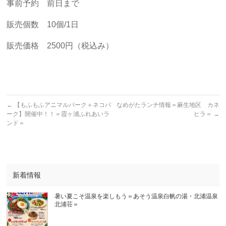
事前予約 前日まで
販売個数 10個/1日
販売価格 2500円（税込み）
←
【もふもふアニマルパーク＋ネコパ
なめがたランチ情報＝麻生地区 カネ
ーク】開催中！！＝霞ヶ浦ふれあいラ
ヒラ＝
→
ンド＝
新着情報
暑い夏こそ温泉を楽しもう＝あそう温泉白帆の湯・北浦温泉
北浦荘＝