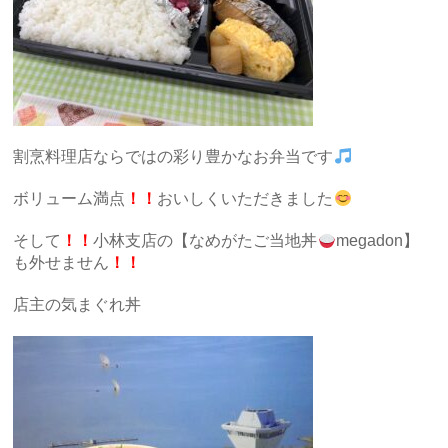
割烹料理店ならではの彩り豊かなお弁当です
ボリューム満点
！！
おいしくいただきました
そして
！！
小林支店の【なめがたご当地丼
megadon】
も外せません
！！
店主の気まぐれ丼