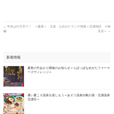
←
年末は行方市で！ ＝藤屋＝ 玉造
なめがたランチ情報＝北浦地区 小林
編
支店＝
→
新着情報
夏夜の竹あかり開催のお知らせ＝らぽっぽなめがたファーマ
ーズヴィレッジ＝
暑い夏こそ温泉を楽しもう＝あそう温泉白帆の湯・北浦温泉
北浦荘＝