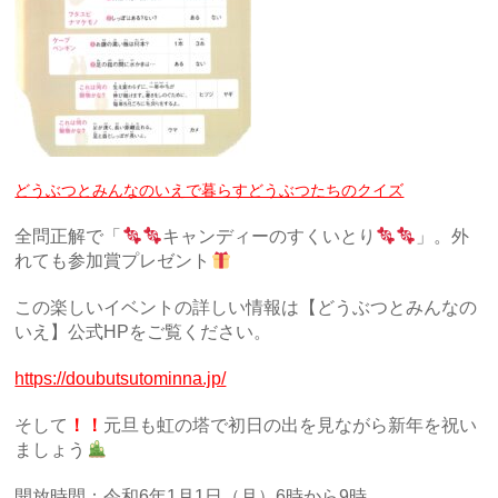
どうぶつとみんなのいえで暮らすどうぶつたちのクイズ
全問正解で「
キャンディーのすくいとり
」。外
れても参加賞プレゼント
この楽しいイベントの詳しい情報は【どうぶつとみんなの
いえ】公式HPをご覧ください。
https://doubutsutominna.jp/
そして
！！
元旦も虹の塔で初日の出を見ながら新年を祝い
ましょう
開放時間：令和6年1月1日（月）6時から9時