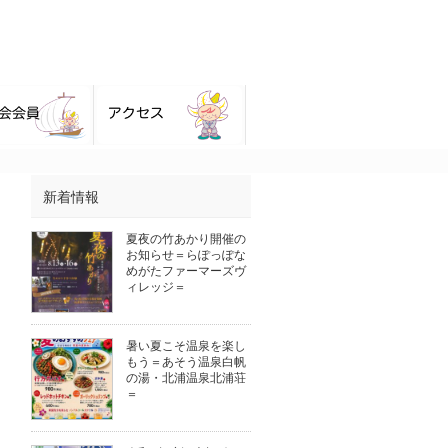
新着情報
夏夜の竹あかり開催の
お知らせ＝らぽっぽな
めがたファーマーズヴ
ィレッジ＝
暑い夏こそ温泉を楽し
もう＝あそう温泉白帆
の湯・北浦温泉北浦荘
＝