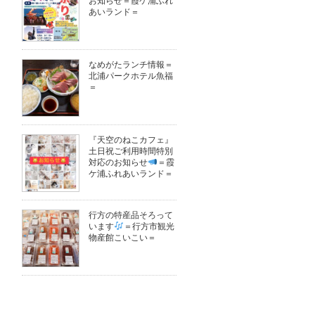
お知らせ＝霞ケ浦ふれ
あいランド＝
なめがたランチ情報＝
北浦パークホテル魚福
＝
『天空のねこカフェ』
土日祝ご利用時間特別
対応のお知らせ
＝霞
ケ浦ふれあいランド＝
行方の特産品そろって
います
＝行方市観光
物産館こいこい＝