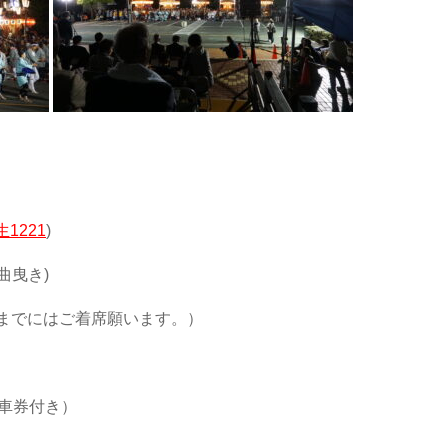
1221
)
曲曳き)
分までにはご着席願います。）
駐車券付き）