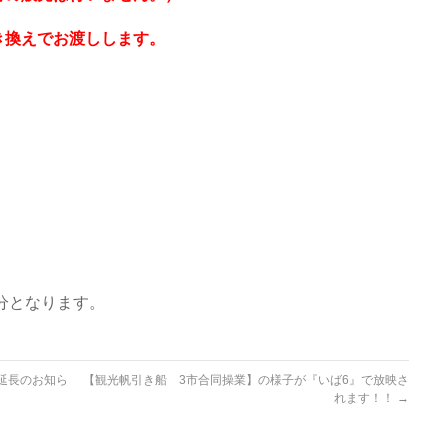
き換えでお渡しします。
0分となります。
延長のお知ら
【観光帆引き船 3市合同操業】の様子が『いば6』で放映さ
れます！！
→