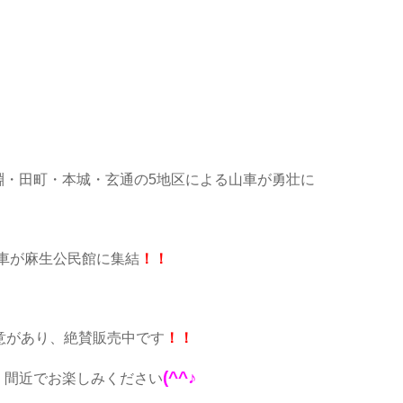
淵・田町・本城・玄通の5地区による山車が勇壮に
山車が麻生公民館に集結
！！
意があり、絶賛販売中です
！！
(^^♪
！間近でお楽しみください