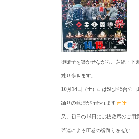
御囃子を響かせながら、蒲縄・下
練り歩きます。
10月14日（土）には5地区5台の
踊りの競演が行われます
又、初日の14日には桟敷席のご用
若連による圧巻の総踊りをぜひ！