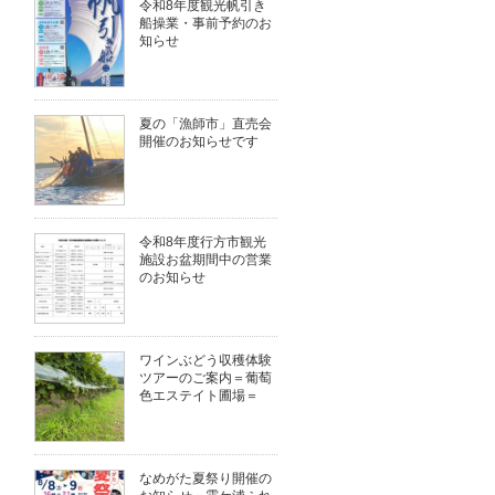
令和8年度観光帆引き
船操業・事前予約のお
知らせ
夏の「漁師市」直売会
開催のお知らせです
令和8年度行方市観光
施設お盆期間中の営業
のお知らせ
ワインぶどう収穫体験
ツアーのご案内＝葡萄
色エステイト圃場＝
なめがた夏祭り開催の