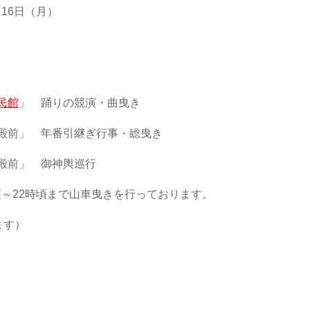
～16日（月）
民館
」 踊りの競演・曲曳き
仮殿前」 年番引継ぎ行事・総曳き
仮殿前」 御神輿巡行
頃～22時頃まで山車曳きを行っております。
ます）