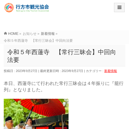
HOME
»
お知らせ
»
新着情報
»
令和５年西蓮寺 【常行三昧会】中回向法要
令和５年西蓮寺 【常行三昧会】中回向
法要
投稿日 : 2023年9月27日
最終更新日時 : 2023年9月27日
カテゴリー :
新着情報
本日、西蓮寺にて行われた常行三昧会は４年振りに『籠行
列』となりました。