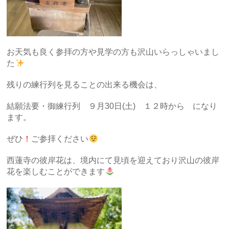
お天気も良く参拝の方や見学の方も沢山いらっしゃいまし
た
残りの練行列を見ることの出来る機会は、
結願法要・御練行列 ９月30日(土) １２時から になり
ます。
ぜひ
！
ご参拝ください
西蓮寺の彼岸花は、境内にて見頃を迎えており沢山の彼岸
花を楽しむことができます