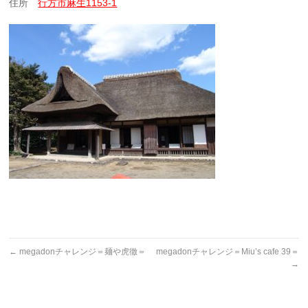
住所
行方市麻生1153-1
←
megadonチャレンジ＝麺や虎徹＝
megadonチャレンジ＝Miu’s cafe 39＝
→