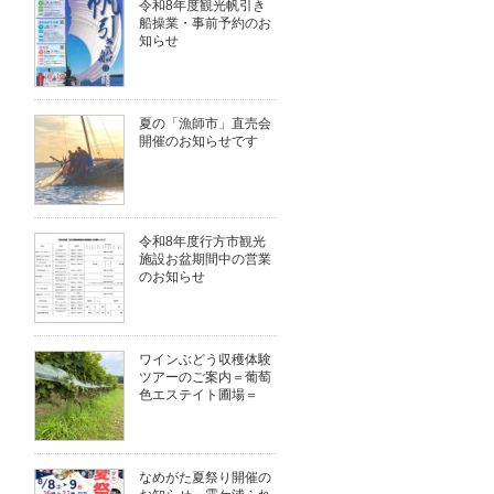
令和8年度観光帆引き
船操業・事前予約のお
知らせ
夏の「漁師市」直売会
開催のお知らせです
令和8年度行方市観光
施設お盆期間中の営業
のお知らせ
ワインぶどう収穫体験
ツアーのご案内＝葡萄
色エステイト圃場＝
なめがた夏祭り開催の