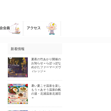
新着情報
夏夜の竹あかり開催の
お知らせ＝らぽっぽな
めがたファーマーズヴ
ィレッジ＝
暑い夏こそ温泉を楽し
もう＝あそう温泉白帆
の湯・北浦温泉北浦荘
＝