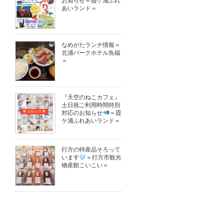
お知らせ＝霞ケ浦ふれ
あいランド＝
なめがたランチ情報＝
北浦パークホテル魚福
＝
『天空のねこカフェ』
土日祝ご利用時間特別
対応のお知らせ
＝霞
ケ浦ふれあいランド＝
行方の特産品そろって
います
＝行方市観光
物産館こいこい＝