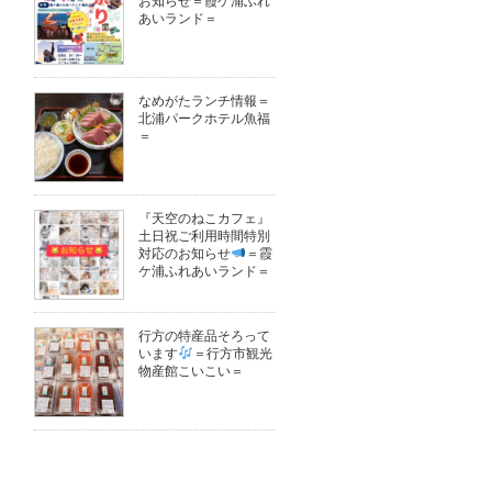
お知らせ＝霞ケ浦ふれ
あいランド＝
なめがたランチ情報＝
北浦パークホテル魚福
＝
『天空のねこカフェ』
土日祝ご利用時間特別
対応のお知らせ
＝霞
ケ浦ふれあいランド＝
行方の特産品そろって
います
＝行方市観光
物産館こいこい＝