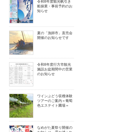
令和8年度観光帆引き
船操業・事前予約のお
知らせ
夏の「漁師市」直売会
開催のお知らせです
令和8年度行方市観光
施設お盆期間中の営業
のお知らせ
ワインぶどう収穫体験
ツアーのご案内＝葡萄
色エステイト圃場＝
なめがた夏祭り開催の