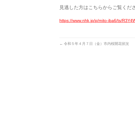
見逃した方はこちらからご覧くださ
https://www.nhk.jp/p/mito-iba6/ts/R3
←
令和５年４月７日（金）市内桜開花状況