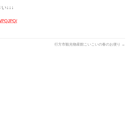
い↓↓↓
Y4WPQJPQ/
行方市観光物産館こいこいの春のお便り
→