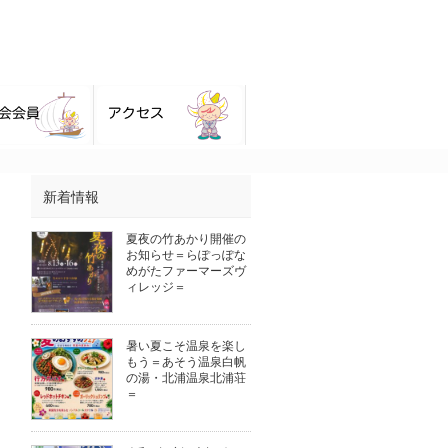
新着情報
夏夜の竹あかり開催の
お知らせ＝らぽっぽな
めがたファーマーズヴ
ィレッジ＝
暑い夏こそ温泉を楽し
もう＝あそう温泉白帆
の湯・北浦温泉北浦荘
＝