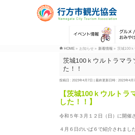
HOME
»
お知らせ
»
新着情報
»
茨城100
茨城100ｋウルトラマ
た！！
投稿日 : 2023年4月7日
最終更新日時 : 2023年4月
【茨城100ｋウルト
した！！】
令和５年３月１２日（日）に開催さ
４月６日のいば６で紹介されまし