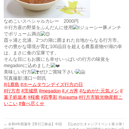
なめこいスペシャルカレー 2000円
※行方産の野菜をふんだんに使用
ジューシー豚メンチ
でボリューム満点
霞ヶ浦と北浦、2つの湖に囲まれた台地からなる行方市。
その豊かな環境が育む100品目を超える農畜産物や湖の幸
は、まさに食の宝庫です。
そんな目にもお腹にも幸せいっぱいの行方の味覚を
megadonに込めました
美味しい行方
ぜひご賞味下さい
写真撮影:溝口一郎氏
#j1鹿島
#ホームタウンデイズ行方の日
#行方市
#茨城県
#megadon
#メガ丼
#なめがた元気メシ
#
菓子処坂本
#桜癒
#四季彩
#jajauma
#行方市観光物産館こ
いこい
#食べ尽くせ
←
令和4年西蓮寺【常行三昧会】中回
【なめがたキャンプイベント第３弾！