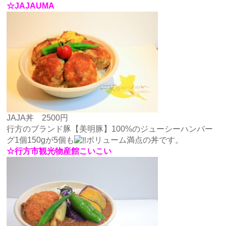
☆JAJAUMA
JAJA丼 2500円
行方のブランド豚【美明豚】100%のジューシーハンバー
グ1個150gが5個も
ボリューム満点の丼です。
☆行方市観光物産館こいこい