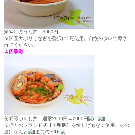
癒やしのうな丼 3000円
※国産大ぶりうなぎを贅沢に1尾使用。自慢のタレで癒さ
れてください。
☆四季彩
美明豚づくし丼 通常2800円→2000円
※行方のブランド豚【美明豚】を惜しげもなく使用。その
量はなんと
迫力の300g