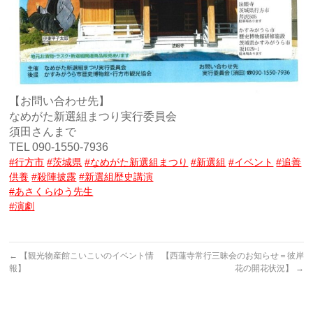
【お問い合わせ先】
なめがた新選組まつり実行委員会
須田さんまで
TEL 090-1550-7936
#行方市
#茨城県
#なめがた新選組まつり
#新選組
#イベント
#追善
供養
#殺陣披露
#新選組歴史講演
#あさくらゆう先生
#演劇
←
【観光物産館こいこいのイベント情
【西蓮寺常行三昧会のお知らせ＝彼岸
報】
花の開花状況】
→