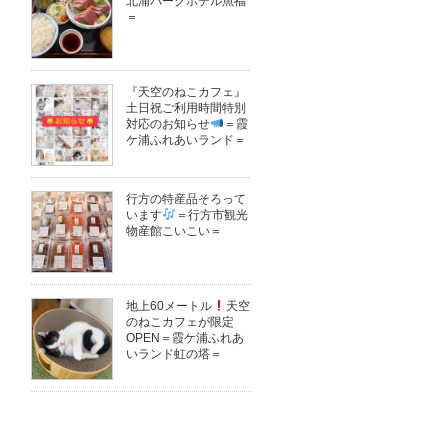
北浦パークホテル魚福
＝
『天空のねこカフェ』
土日祝ご利用時間特別
対応のお知らせ
＝霞
ケ浦ふれあいランド＝
行方の特産品そろって
います
＝行方市観光
物産館こいこい＝
地上60メートル
天空
のねこカフェが限定
OPEN＝霞ケ浦ふれあ
いランド虹の塔＝