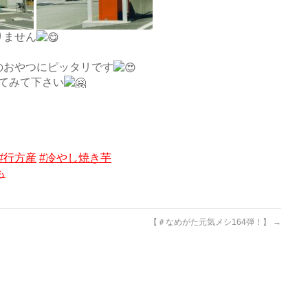
りません
のおやつにピッタリです
てみて下さい
#行方産
#冷やし焼き芋
も
【＃なめがた元気メシ164弾！】
→