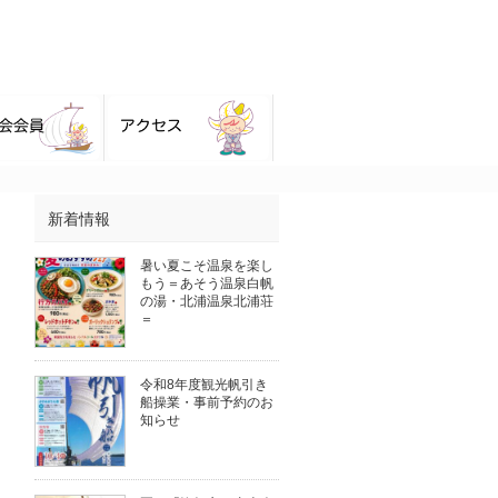
新着情報
暑い夏こそ温泉を楽し
もう＝あそう温泉白帆
の湯・北浦温泉北浦荘
＝
令和8年度観光帆引き
船操業・事前予約のお
知らせ