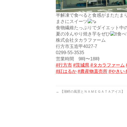
半解凍で食べると食感がまたたま
まさにスイーツ
食物繊維たっぷりでダイエット中
夏の冷んやり焼き芋をぜひ
食べ
株式会社タカラファーム
行方市玉造甲4027-7
0299-55-3535
営業時間 9時〜18時
#行方市
#茨城県
#タカラファーム
#紅はるか
#農産物直売所
#やきい
←
【湖畔の風景とＮＡＭＥＧＡＴＡアイス】