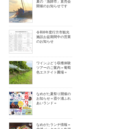
夏の「漁師市」直売会
開催のお知らせです
令和8年度行方市観光
施設お盆期間中の営業
のお知らせ
ワインぶどう収穫体験
ツアーのご案内＝葡萄
色エステイト圃場＝
なめがた夏祭り開催の
お知らせ＝霞ケ浦ふれ
あいランド＝
なめがたランチ情報＝