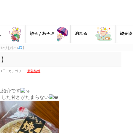
んやりおやつ
】
】
11日
カテゴリー :
新着情報
ご紹介です
りした甘さがたまらない