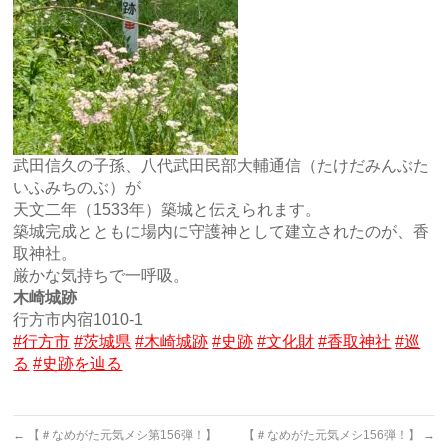
武田信久の子孫、八代武田民部大輔通信（たけだみんぶた
いふみちのぶ）が
天文二年（1533年）築城と伝えられます。
築城完成とともに場内に守護神として建立されたのが、香
取神社。
厳かな気持ちで一呼吸。
木崎城跡
行方市内宿1010-1
#行方市
#茨城県
#木崎城跡
#史跡
#文化財
#香取神社
#巡
る
#史跡を辿る
←
【＃なめがた元気メシ第156弾！】
【＃なめがた元気メシ156弾！】
→