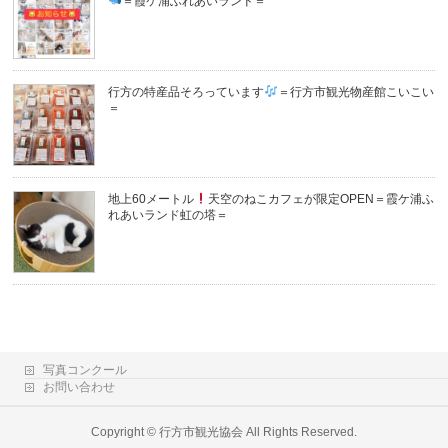
＝霞ケ浦ふれあいランド＝
行方の特産品そろっています
＝行方市観光物産館こいこい
＝
地上60メートル
天空のねこカフェが限定OPEN＝霞ケ浦ふ
れあいランド虹の塔＝
写真コンクール
お問い合わせ
Copyright ©
行方市観光協会
All Rights Reserved.