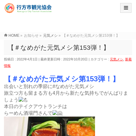
HOME
»
お知らせ
»
元気メシ
»
【＃なめがた元気メシ第153弾！】
【＃なめがた元気メシ第153弾！】
投稿日 : 2022年4月1日
最終更新日時 : 2022年10月20日
カテゴリー :
元気メシ
,
新着
情報
【＃なめがた元気メシ第153弾！】
出会いと別れの季節に#なめがた元気メシ
旅立つ方も留まる方も4月から新たな気持ちでがんばりま
しょう
本日のテイクアウトランチは
らーめん酒場門さんで