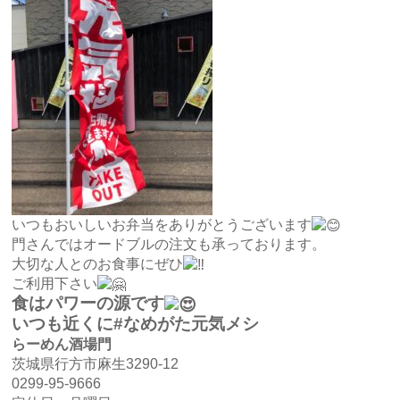
いつもおいしいお弁当をありがとうございます
門さんではオードブルの注文も承っております。
大切な人とのお食事にぜひ
ご利用下さい
食はパワーの源です
いつも近くに#なめがた元気メシ
らーめん酒場門
茨城県行方市麻生3290-12
0299-95-9666