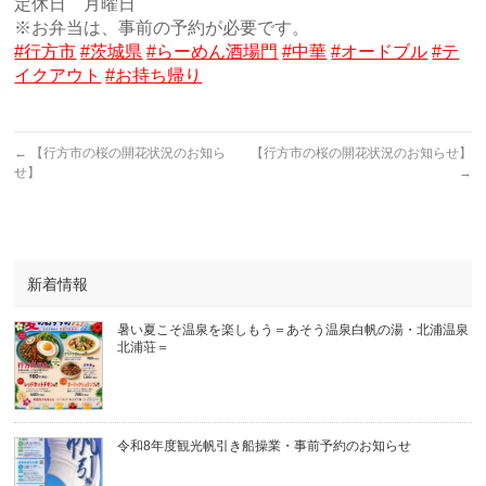
定休日 月曜日
※お弁当は、事前の予約が必要です。
#行方市
#茨城県
#らーめん酒場門
#中華
#オードブル
#テ
イクアウト
#お持ち帰り
←
【行方市の桜の開花状況のお知ら
【行方市の桜の開花状況のお知らせ】
せ】
→
新着情報
暑い夏こそ温泉を楽しもう＝あそう温泉白帆の湯・北浦温泉
北浦荘＝
令和8年度観光帆引き船操業・事前予約のお知らせ