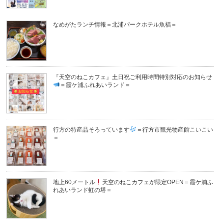
なめがたランチ情報＝北浦パークホテル魚福＝
『天空のねこカフェ』土日祝ご利用時間特別対応のお知らせ
＝霞ケ浦ふれあいランド＝
行方の特産品そろっています
＝行方市観光物産館こいこい
＝
地上60メートル
天空のねこカフェが限定OPEN＝霞ケ浦ふ
れあいランド虹の塔＝