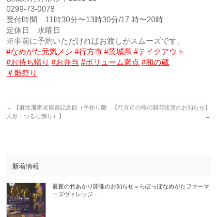
0299-73-0078
受付時間 11時30分〜13時30分/17 時〜20時
定休日 水曜日
※事前に予約いただければお渡しがスムーズです。
#なめがた元気メシ
#行方市
#茨城県
#テイクアウト
#お持ち帰り
#お弁当
#ボリューム満点
#和の蔵
＃雛祭り
←
【麻生藩家老屋敷記念館（手作り雛
【行方市の桜の開花状況のお知らせ】
人形・つるし飾り）】
→
新着情報
夏夜の竹あかり開催のお知らせ＝らぽっぽなめがたファーマ
ーズヴィレッジ＝