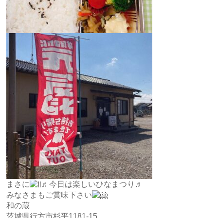
まさに
♬今日は楽しいひなまつり♬
みなさまもご賞味下さい
和の蔵
茨城県行方市杉平1181-15