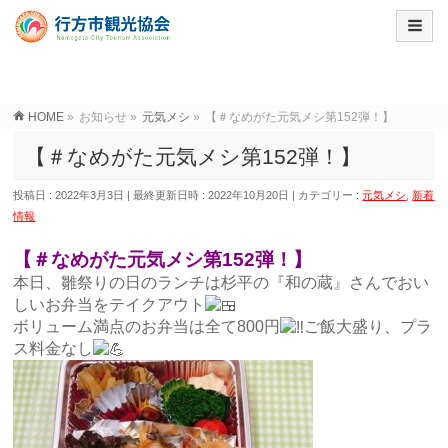
HOME
»
お知らせ
»
元気メシ
»
【＃なめがた元気メシ第152弾！】
【＃なめがた元気メシ第152弾！】
投稿日 : 2022年3月3日
最終更新日時 : 2022年10月20日
カテゴリー :
元気メシ
,
新着
情報
【＃なめがた元気メシ第152弾！】
本日、雛祭りの日のランチは杉平の『和の蔵』さんでおい
しいお弁当をテイクアウト
ボリューム満点のお弁当は全て800円
ご飯大盛り、プラ
ス料金なし