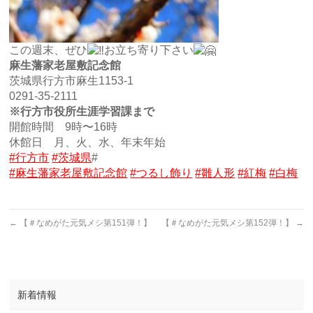
この週末、ぜひ
お立ち寄り下さい
麻生藩家老屋敷記念館
茨城県行方市麻生1153-1
0291-35-2111
※行方市役所生涯学習課まで
開館時間 9時〜16時
休館日 月、火、水、年末年始
#行方市
#茨城県
#
#麻生藩家老屋敷記念館
#つるし飾り
#雛人形
#紅梅
#白梅
←
【＃なめがた元気メシ第151弾！】
【＃なめがた元気メシ第152弾！】
→
新着情報