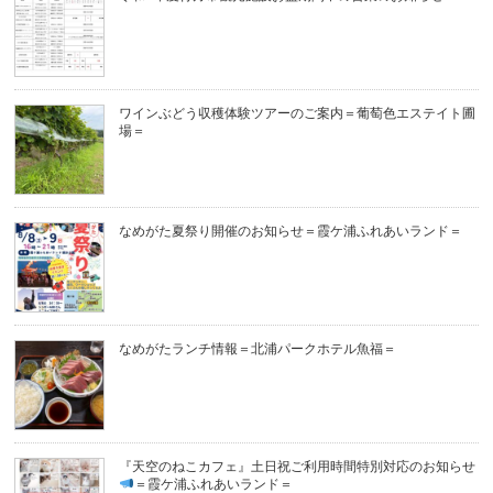
ワインぶどう収穫体験ツアーのご案内＝葡萄色エステイト圃
場＝
なめがた夏祭り開催のお知らせ＝霞ケ浦ふれあいランド＝
なめがたランチ情報＝北浦パークホテル魚福＝
『天空のねこカフェ』土日祝ご利用時間特別対応のお知らせ
＝霞ケ浦ふれあいランド＝