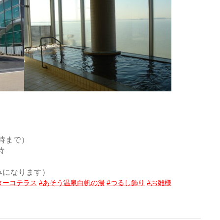
0時まで）
時
みになります）
ターコテラス
#あそう温泉白帆の湯
#つるし飾り
#お雛様