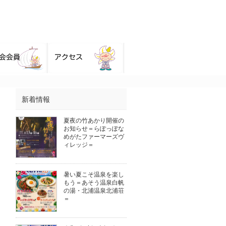
新着情報
夏夜の竹あかり開催の
お知らせ＝らぽっぽな
めがたファーマーズヴ
ィレッジ＝
暑い夏こそ温泉を楽し
もう＝あそう温泉白帆
の湯・北浦温泉北浦荘
＝