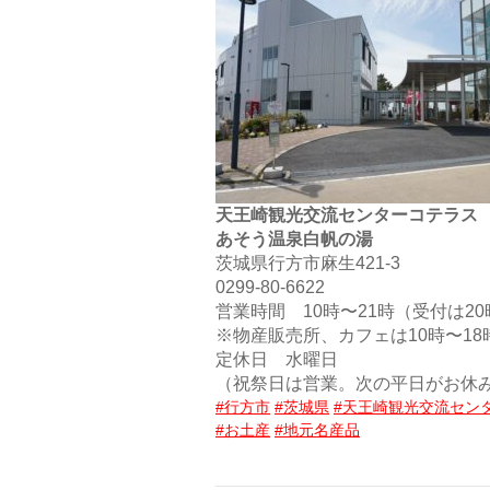
天王崎観光交流センターコテラス
あそう温泉白帆の湯
茨城県行方市麻生421-3
0299-80-6622
営業時間 10時〜21時（受付は2
※物産販売所、カフェは10時〜18
定休日 水曜日
（祝祭日は営業。次の平日がお休
#行方市
#茨城県
#天王崎観光交流セン
#お土産
#地元名産品