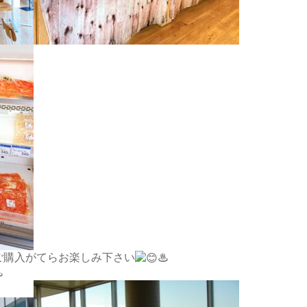
ご購入がてらお楽しみ下さい
♨
♨