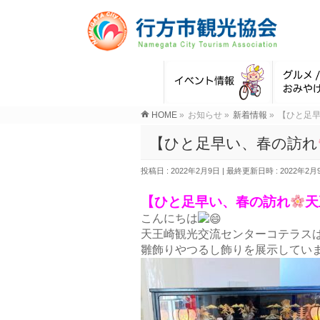
HOME
»
お知らせ
»
新着情報
»
【ひと足
【ひと足早い、春の訪れ
投稿日 : 2022年2月9日
最終更新日時 : 2022年2月
【ひと足早い、春の訪れ
天
こんにちは
天王崎観光交流センターコテラス
雛飾りやつるし飾りを展示してい