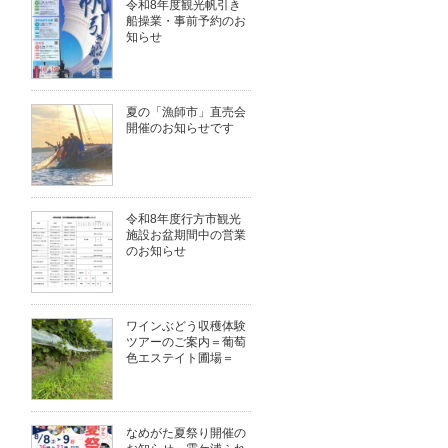
令和8年度観光帆引き
船操業・事前予約のお
知らせ
夏の「漁師市」直売会
開催のお知らせです
令和8年度行方市観光
施設お盆期間中の営業
のお知らせ
ワインぶどう収穫体験
ツアーのご案内＝葡萄
色エステイト圃場＝
なめがた夏祭り開催の