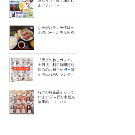
お知らせ＝霞ケ浦ふれ
あいランド＝
なめがたランチ情報＝
北浦パークホテル魚福
＝
『天空のねこカフェ』
土日祝ご利用時間特別
対応のお知らせ
＝霞
ケ浦ふれあいランド＝
行方の特産品そろって
います
＝行方市観光
物産館こいこい＝