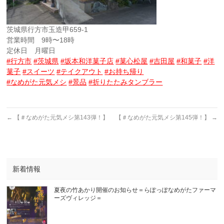
茨城県行方市玉造甲659-1
営業時間 9時〜18時
定休日 月曜日
#行方市
#茨城県
#坂本和洋菓子店
#菓心松屋
#吉田屋
#和菓子
#洋
菓子
#スイーツ
#テイクアウト
#お持ち帰り
#なめがた元気メシ
#景品
#折りたたみタンブラー
←
【＃なめがた元気メシ第143弾！】
【＃なめがた元気メシ第145弾！】
→
新着情報
夏夜の竹あかり開催のお知らせ＝らぽっぽなめがたファーマ
ーズヴィレッジ＝