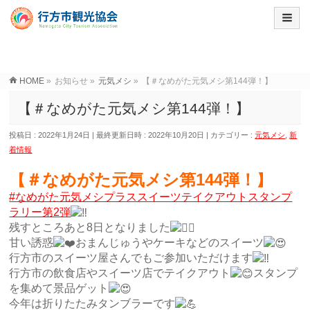
HOME
»
お知らせ
»
元気メシ
»
【＃なめがた元気メシ第144弾！】
【＃なめがた元気メシ第144弾！】
投稿日 : 2022年1月24日
最終更新日時 : 2022年10月20日
カテゴリー :
元気メシ
,
新
着情報
【＃なめがた元気メシ第144弾！】
#なめがた元気メシプラススイーツテイクアウトスタンプ
ラリー第2弾
残すところあと8日となりました
甘い誘惑
おまんじゅうやケーキなどのスイーツ
行方市のスイーツ屋さんでもご参加いただけます
行方市の飲食店やスイーツ店でテイクアウト
スタンプ
を集めて景品ゲット
今年は折りたたみタンブラーです