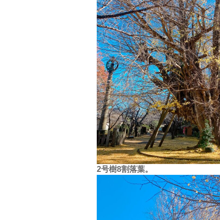
2号樹8割落葉。