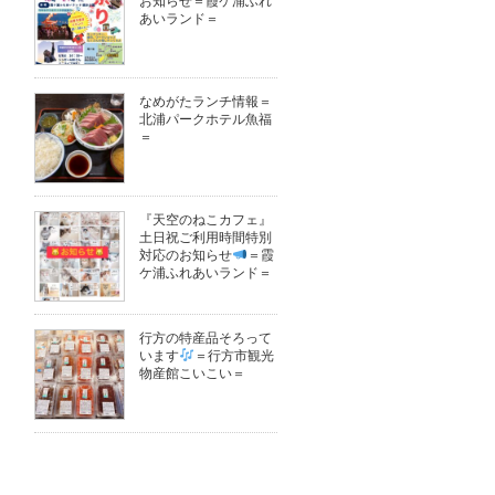
お知らせ＝霞ケ浦ふれ
あいランド＝
なめがたランチ情報＝
北浦パークホテル魚福
＝
『天空のねこカフェ』
土日祝ご利用時間特別
対応のお知らせ
＝霞
ケ浦ふれあいランド＝
行方の特産品そろって
います
＝行方市観光
物産館こいこい＝