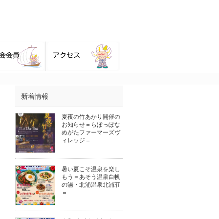
新着情報
夏夜の竹あかり開催の
お知らせ＝らぽっぽな
めがたファーマーズヴ
ィレッジ＝
暑い夏こそ温泉を楽し
もう＝あそう温泉白帆
の湯・北浦温泉北浦荘
＝