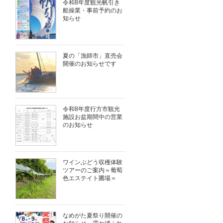
令和8年度観光帆引き
船操業・事前予約のお
知らせ
夏の「漁師市」直売会
開催のお知らせです
令和8年度行方市観光
施設お盆期間中の営業
のお知らせ
ワインぶどう収穫体験
ツアーのご案内＝葡萄
色エステイト圃場＝
なめがた夏祭り開催の