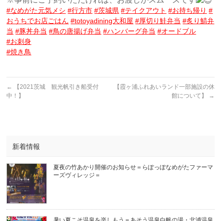
#なめがた元気メシ
#行方市
#茨城県
#テイクアウト
#お持ち帰り
#
おうちでお店ごはん
#totoyadining大和屋
#厚切り鮭弁当
#炙り鯖弁
当
#豚丼弁当
#鳥の唐揚げ弁当
#ハンバーグ弁当
#オードブル
#お刺身
#焼き鳥
←
【2021茨城 観光帆引き船受付
【霞ヶ浦ふれあいランド一部施設の休
中！】
館について】
→
新着情報
夏夜の竹あかり開催のお知らせ＝らぽっぽなめがたファーマ
ーズヴィレッジ＝
暑い夏こそ温泉を楽しもう＝あそう温泉白帆の湯・北浦温泉