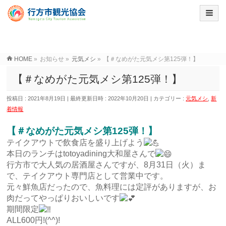
HOME
»
お知らせ
»
元気メシ
»
【＃なめがた元気メシ第125弾！】
【＃なめがた元気メシ第125弾！】
投稿日 : 2021年8月19日
最終更新日時 : 2022年10月20日
カテゴリー :
元気メシ
,
新
着情報
【＃なめがた元気メシ第125弾！】
テイクアウトで飲食店を盛り上げよう
本日のランチはtotoyadining大和屋さんで
行方市で大人気の居酒屋さんですが、8月31日（火）ま
で、テイクアウト専門店として営業中です。
元々鮮魚店だったので、魚料理には定評がありますが、お
肉だってやっぱりおいしいです
期間限定
ALL600円!(^^)!