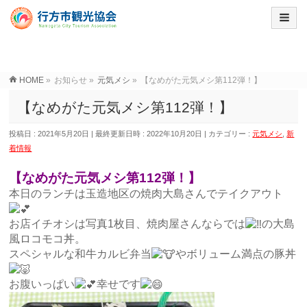
HOME
»
お知らせ
»
元気メシ
»
【なめがた元気メシ第112弾！】
【なめがた元気メシ第112弾！】
投稿日 : 2021年5月20日
最終更新日時 : 2022年10月20日
カテゴリー :
元気メシ
,
新
着情報
【なめがた元気メシ第112弾！】
本日のランチは玉造地区の焼肉大島さんでテイクアウト
お店イチオシは写真1枚目、焼肉屋さんならでは
の大島
風ロコモコ丼。
スペシャルな和牛カルビ弁当
やボリューム満点の豚丼
お腹いっぱい
幸せです