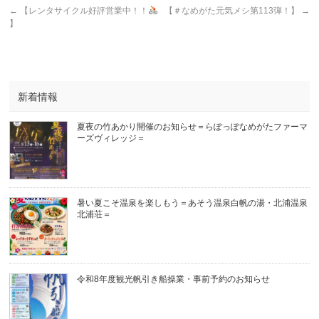
←
【レンタサイクル好評営業中！！
【＃なめがた元気メシ第113弾！】
→
】
新着情報
夏夜の竹あかり開催のお知らせ＝らぽっぽなめがたファーマ
ーズヴィレッジ＝
暑い夏こそ温泉を楽しもう＝あそう温泉白帆の湯・北浦温泉
北浦荘＝
令和8年度観光帆引き船操業・事前予約のお知らせ