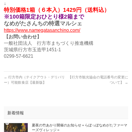
↓
特別価格1箱（６本入）1429円（送料込）
※100箱限定おひとり様2箱まで
なめがたさんちの特選マルシェ
https://www.namegatasanchino.com/
【お問い合わせ】
一般社団法人 行方市まちづくり推進機構
茨城県行方市玉造甲1451-1
0299-57-6621
←
行方市内（テイクアウト・デリバリ
【行方市観光協会の電話番号の変更に
ー）可能飲食店【最新版】
ついて】
→
新着情報
夏夜の竹あかり開催のお知らせ＝らぽっぽなめがたファーマ
ーズヴィレッジ＝