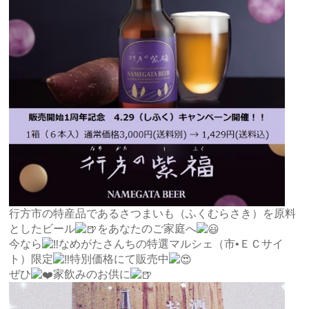
行方市の特産品であるさつまいも（ふくむらさき）を原料
としたビール
をあなたのご家庭へ
今なら
なめがたさんちの特選マルシェ（市•ＥＣサイ
ト）限定
特別価格にて販売中
ぜひ
家飲みのお供に