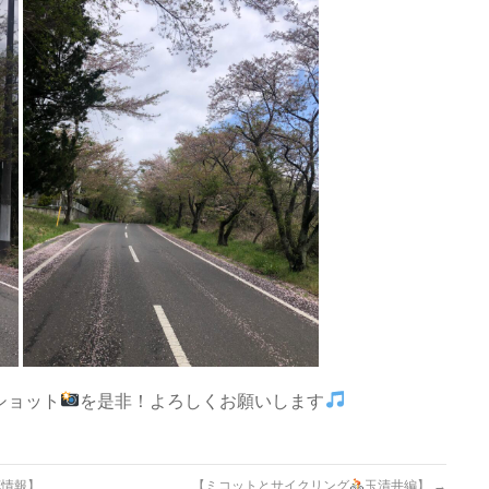
ショット
を是非！よろしくお願いします
花情報】
【ミコットとサイクリング
玉清井編】
→