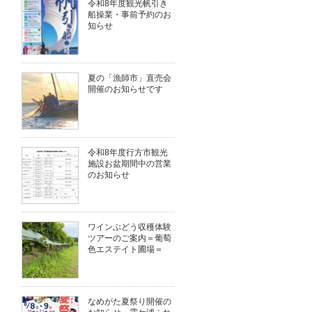
令和8年度観光帆引き
船操業・事前予約のお
知らせ
夏の「漁師市」直売会
開催のお知らせです
令和8年度行方市観光
施設お盆期間中の営業
のお知らせ
ワインぶどう収穫体験
ツアーのご案内＝葡萄
色エステイト圃場＝
なめがた夏祭り開催の