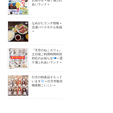
お知らせ＝霞ケ浦ふれ
あいランド＝
なめがたランチ情報＝
北浦パークホテル魚福
＝
『天空のねこカフェ』
土日祝ご利用時間特別
対応のお知らせ
＝霞
ケ浦ふれあいランド＝
行方の特産品そろって
います
＝行方市観光
物産館こいこい＝