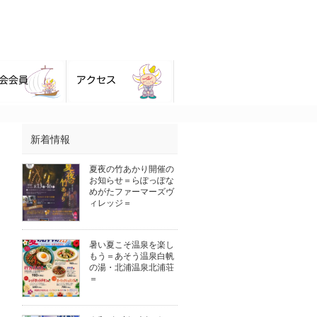
新着情報
夏夜の竹あかり開催の
お知らせ＝らぽっぽな
めがたファーマーズヴ
ィレッジ＝
暑い夏こそ温泉を楽し
もう＝あそう温泉白帆
の湯・北浦温泉北浦荘
＝