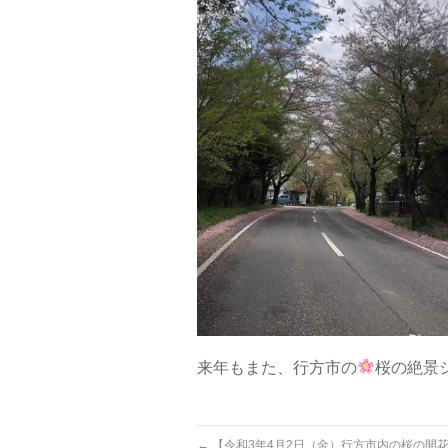
来年もまた、行方市の
桜の絶景
←
【令和3年4月2日（金）行方市内の桜の開