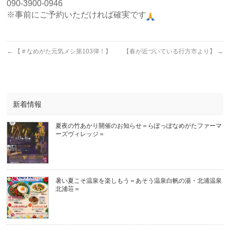
090-3900-0946
※事前にご予約いただければ確実です
←
【＃なめがた元気メシ第103弾！】
【春が近づいている行方市より】
→
新着情報
夏夜の竹あかり開催のお知らせ＝らぽっぽなめがたファーマ
ーズヴィレッジ＝
暑い夏こそ温泉を楽しもう＝あそう温泉白帆の湯・北浦温泉
北浦荘＝