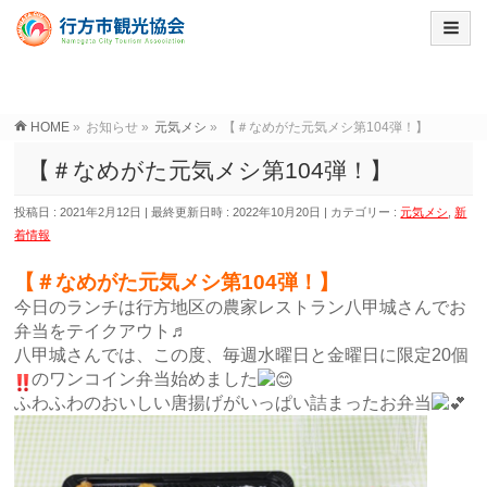
HOME
»
お知らせ
»
元気メシ
»
【＃なめがた元気メシ第104弾！】
【＃なめがた元気メシ第104弾！】
投稿日 : 2021年2月12日
最終更新日時 : 2022年10月20日
カテゴリー :
元気メシ
,
新
着情報
【＃なめがた元気メシ第104弾！】
今日のランチは行方地区の農家レストラン八甲城さんでお
弁当をテイクアウト♬
八甲城さんでは、この度、毎週水曜日と金曜日に限定20個
のワンコイン弁当始めました
ふわふわのおいしい唐揚げがいっぱい詰まったお弁当