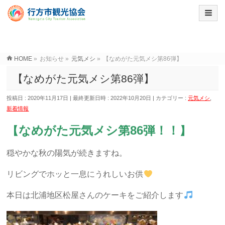
HOME
»
お知らせ
»
元気メシ
»
【なめがた元気メシ第86弾】
【なめがた元気メシ第86弾】
投稿日 : 2020年11月17日
最終更新日時 : 2022年10月20日
カテゴリー :
元気メシ
,
新着情報
【なめがた元気メシ第86弾！！】
穏やかな秋の陽気が続きますね。
リビングでホッと一息にうれしいお供
本日は北浦地区松屋さんのケーキをご紹介します