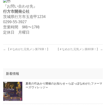
『お問い合わせ先』
行方市開発公社
茨城県行方市玉造甲1234
0299-55-3927
営業時間 9時〜17時
定休日 月曜日
←
【＃なめがた元気メシ第79弾！】
【＃なめがた元気メシ第80弾！】
→
新着情報
夏夜の竹あかり開催のお知らせ＝らぽっぽなめがたファーマ
ーズヴィレッジ＝