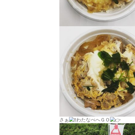
さぁ
わたなべへＧＯ