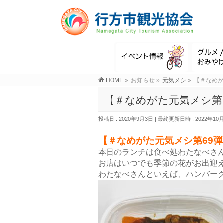
HOME
»
お知らせ
»
元気メシ
»
【＃なめが
【＃なめがた元気メシ第
投稿日 : 2020年9月3日
最終更新日時 : 2022年10
【＃なめがた元気メシ第69
本日のランチは食べ処わたなべさ
お店はいつでも季節の花がお出迎
わたなべさんといえば、ハンバー