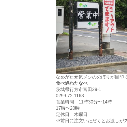
なめがた元気メシののぼりが目印て
食べ処わたなべ
茨城県行方市富田29-1
0299-72-1163
営業時間 11時30分〜14時
17時〜20時
定休日 木曜日
※前日に注文いただくとお渡しがス