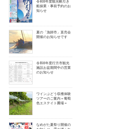
令和8年度観光帆引き
船操業・事前予約のお
知らせ
夏の「漁師市」直売会
開催のお知らせです
令和8年度行方市観光
施設お盆期間中の営業
のお知らせ
ワインぶどう収穫体験
ツアーのご案内＝葡萄
色エステイト圃場＝
なめがた夏祭り開催の