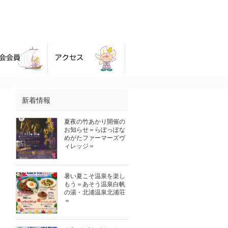
新着情報
夏夜の竹あかり開催の
お知らせ＝らぽっぽな
めがたファーマーズヴ
ィレッジ＝
暑い夏こそ温泉を楽し
もう＝あそう温泉白帆
の湯・北浦温泉北浦荘
＝