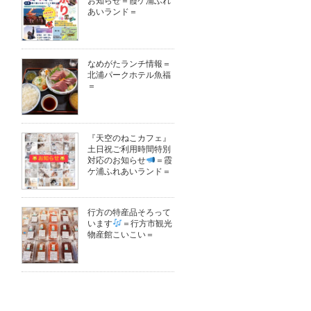
お知らせ＝霞ケ浦ふれ
あいランド＝
なめがたランチ情報＝
北浦パークホテル魚福
＝
『天空のねこカフェ』
土日祝ご利用時間特別
対応のお知らせ
＝霞
ケ浦ふれあいランド＝
行方の特産品そろって
います
＝行方市観光
物産館こいこい＝