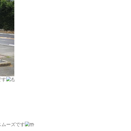
゙す
ムーズです