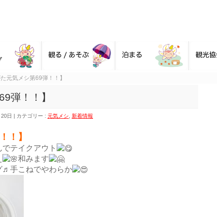
た元気メシ第69弾！！】
69弾！！】
月20日
カテゴリー :
元気メシ
,
新着情報
弾！！】
んでテイクアウト
え
和みます
グ♬手こねでやわらか