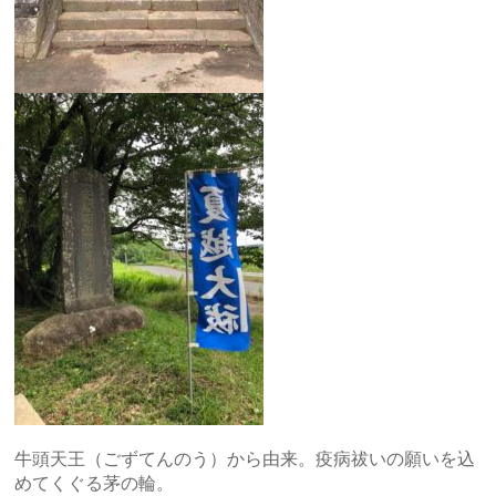
牛頭天王（ごずてんのう）から由来。疫病祓いの願いを込
めてくぐる茅の輪。