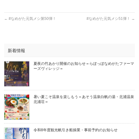
←
#なめがた元気メシ第50弾！
#なめがた元気メシ51弾！
→
新着情報
夏夜の竹あかり開催のお知らせ＝らぽっぽなめがたファーマ
ーズヴィレッジ＝
暑い夏こそ温泉を楽しもう＝あそう温泉白帆の湯・北浦温泉
北浦荘＝
令和8年度観光帆引き船操業・事前予約のお知らせ