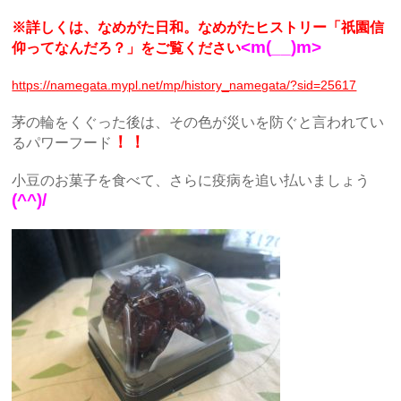
※詳しくは、なめがた日和。なめがたヒストリー「祇園信
<m(__)m>
仰ってなんだろ？」をご覧ください
https://namegata.mypl.net/mp/history_namegata/?sid=25617
茅の輪をくぐった後は、その色が災いを防ぐと言われてい
！！
るパワーフード
小豆のお菓子を食べて、さらに疫病を追い払いましょう
(^^)/