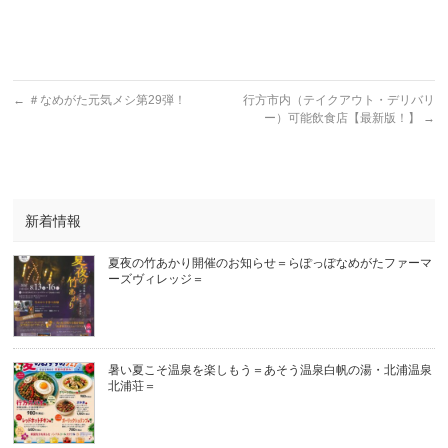
←
＃なめがた元気メシ第29弾！
行方市内（テイクアウト・デリバリ
ー）可能飲食店【最新版！】
→
新着情報
夏夜の竹あかり開催のお知らせ＝らぽっぽなめがたファーマ
ーズヴィレッジ＝
暑い夏こそ温泉を楽しもう＝あそう温泉白帆の湯・北浦温泉
北浦荘＝