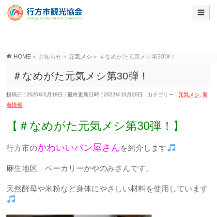
HOME
»
お知らせ
»
元気メシ
»
＃なめがた元気メシ第30弾！
＃なめがた元気メシ第30弾！
投稿日 : 2020年5月19日
最終更新日時 : 2022年10月20日
カテゴリー :
元気メシ
,
新
着情報
【＃なめがた元気メシ第30弾！】
かわいいパン屋さん
行方市の
を紹介します
麻生地区 ベーカリーかやのみさんです。
天然酵母や米粉など身体にやさしい材料を使用しています