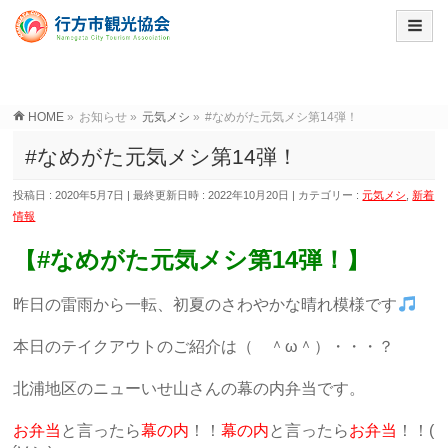
HOME
»
お知らせ
»
元気メシ
»
#なめがた元気メシ第14弾！
#なめがた元気メシ第14弾！
投稿日 : 2020年5月7日
最終更新日時 : 2022年10月20日
カテゴリー :
元気メシ
,
新着
情報
【#なめがた元気メシ第14弾！】
昨日の雷雨から一転、初夏のさわやかな晴れ模様です
本日のテイクアウトのご紹介は（ ＾ω＾）・・・？
北浦地区のニューいせ山さんの幕の内弁当です。
お弁当
と言ったら
幕の内
！！
幕の内
と言ったら
お弁当
！！(