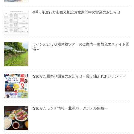
令和8年度行方市観光施設お盆期間中の営業のお知らせ
ワインぶどう収穫体験ツアーのご案内＝葡萄色エステイト圃
場＝
なめがた夏祭り開催のお知らせ＝霞ケ浦ふれあいランド＝
なめがたランチ情報＝北浦パークホテル魚福＝