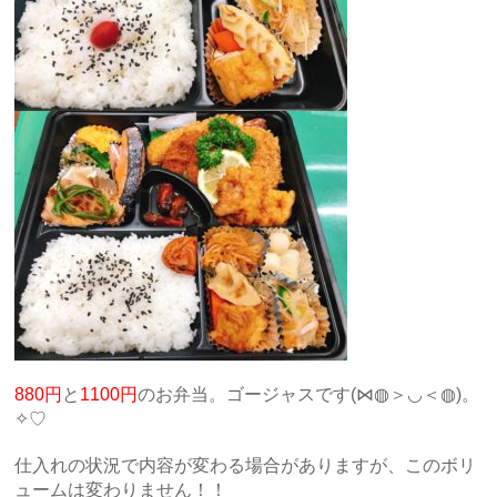
880円
と
1100円
のお弁当。ゴージャスです(⋈◍＞◡＜◍)。
✧♡
仕入れの状況で内容が変わる場合がありますが、このボリ
ュームは変わりません！！