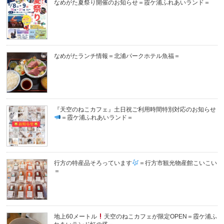
なめがた夏祭り開催のお知らせ＝霞ケ浦ふれあいランド＝
なめがたランチ情報＝北浦パークホテル魚福＝
『天空のねこカフェ』土日祝ご利用時間特別対応のお知らせ
＝霞ケ浦ふれあいランド＝
行方の特産品そろっています
＝行方市観光物産館こいこい
＝
地上60メートル
天空のねこカフェが限定OPEN＝霞ケ浦ふ