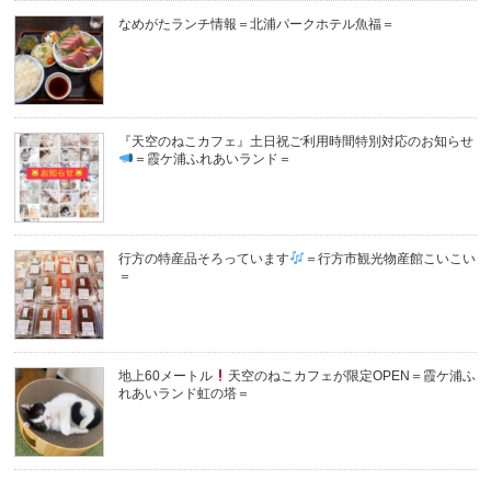
なめがたランチ情報＝北浦パークホテル魚福＝
『天空のねこカフェ』土日祝ご利用時間特別対応のお知らせ
＝霞ケ浦ふれあいランド＝
行方の特産品そろっています
＝行方市観光物産館こいこい
＝
地上60メートル
天空のねこカフェが限定OPEN＝霞ケ浦ふ
れあいランド虹の塔＝