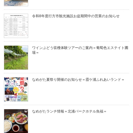
令和8年度行方市観光施設お盆期間中の営業のお知らせ
ワインぶどう収穫体験ツアーのご案内＝葡萄色エステイト圃
場＝
なめがた夏祭り開催のお知らせ＝霞ケ浦ふれあいランド＝
なめがたランチ情報＝北浦パークホテル魚福＝