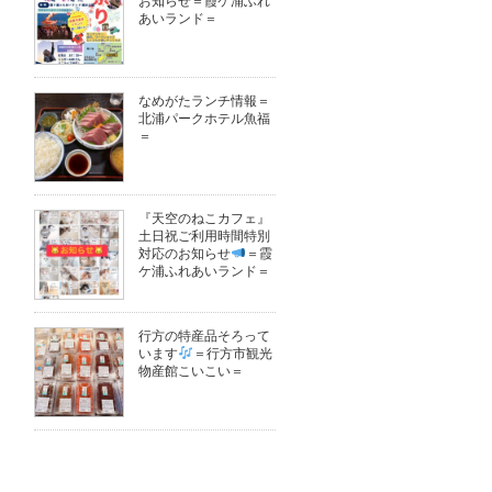
お知らせ＝霞ケ浦ふれ
あいランド＝
なめがたランチ情報＝
北浦パークホテル魚福
＝
『天空のねこカフェ』
土日祝ご利用時間特別
対応のお知らせ
＝霞
ケ浦ふれあいランド＝
行方の特産品そろって
います
＝行方市観光
物産館こいこい＝