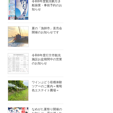
令和8年度観光帆引き
船操業・事前予約のお
知らせ
夏の「漁師市」直売会
開催のお知らせです
令和8年度行方市観光
施設お盆期間中の営業
のお知らせ
ワインぶどう収穫体験
ツアーのご案内＝葡萄
色エステイト圃場＝
なめがた夏祭り開催の