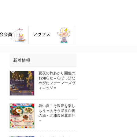
新着情報
夏夜の竹あかり開催の
お知らせ＝らぽっぽな
めがたファーマーズヴ
ィレッジ＝
暑い夏こそ温泉を楽し
もう＝あそう温泉白帆
の湯・北浦温泉北浦荘
＝