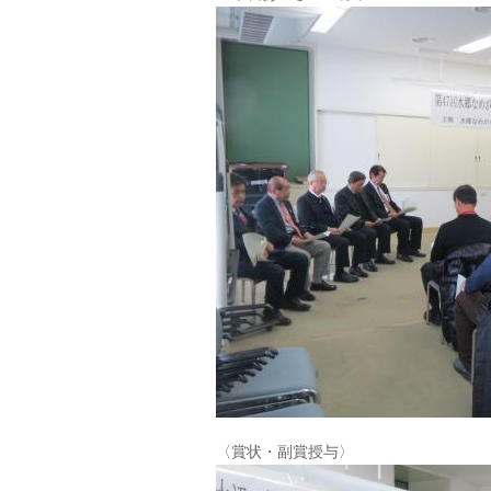
〈賞状・副賞授与〉