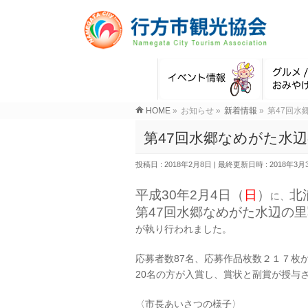
HOME
»
お知らせ
»
新着情報
»
第47回水
第47回水郷なめがた水
投稿日 : 2018年2月8日
最終更新日時 : 2018年3月
平成30年2月4日（
日
）
北
に、
第47回水郷なめがた水辺の
が執り行われました。
応募者数87名、応募作品枚数２１７枚
20名の方が入賞し、賞状と副賞が授与
〈市長あいさつの様子〉